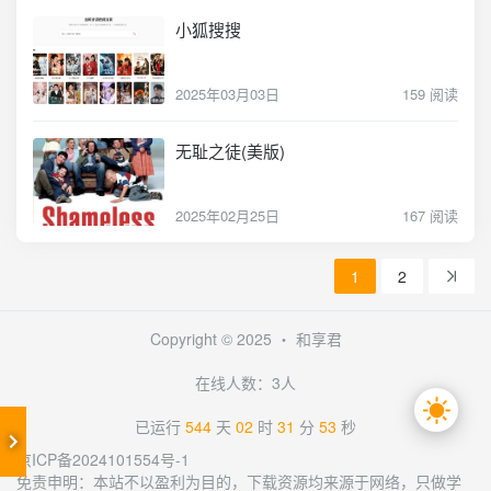
小狐搜搜
2025年03月03日
159 阅读
无耻之徒(美版)
2025年02月25日
167 阅读
1
2
Copyright © 2025 ・
和享君
在线人数：3人
已运行
544
天
02
时
31
分
53
秒
京ICP备2024101554号-1
免责申明：本站不以盈利为目的，下载资源均来源于网络，只做学