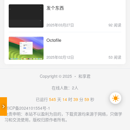
发个东西
2025年03月27日
92 阅读
Octofile
2025年02月12日
53 阅读
Copyright © 2025 ・
和享君
在线人数：2人
已运行
545
天
14
时
39
分
59
秒
京ICP备2024101554号-1
免责申明：本站不以盈利为目的，下载资源均来源于网络，只做学
习和交流使用，版权归原作者所有。